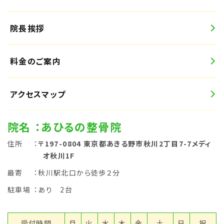
院長挨拶
料金のご案内
アクセスマップ
院名
：あひるの整骨院
住所
：
〒197-0804 東京都あきる野市秋川2丁目7-7メディ
オ秋川1F
最寄
：秋川駅北口から徒歩２分
駐車場
：あり 2台
受付時間
月
火
水
木
金
土
日
祝